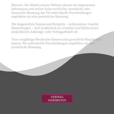
Hinweis: Die Inhalte unserer Website dienen der allgemeinen
Information und stellen keine rechtliche, steuerliche oder
finanzielle Beratung dar. Für individuelle Entscheidungen
empfehlen wir eine persönliche Beratung.
Die dargestellten Szenen und Beispiele – insbesondere visuelle
Darstellungen – sind symbolisch zu verstehen und bilden keine
tatsächlichen Zahlungs- oder Vertragsabläufe ab.
Trotz sorgfältiger Recherche können sich gesetzliche Regelungen
ändern. Für individuelle Entscheidungen empfehlen wir eine
persönliche Beratung.
VERTRAG
WIDERRUFEN