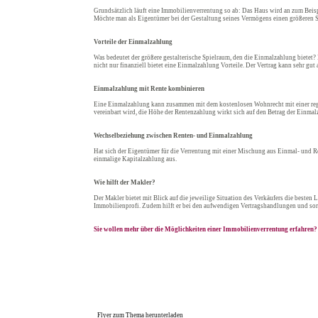
Grundsätzlich läuft eine Immobilienverrentung so ab: Das Haus wird an zum Beisp
Möchte man als Eigentümer bei der Gestaltung seines Vermögens einen größeren S
Vorteile der Einmalzahlung
Was bedeutet der größere gestalterische Spielraum, den die Einmalzahlung bietet?
nicht nur finanziell bietet eine Einmalzahlung Vorteile. Der Vertrag kann sehr gu
Einmalzahlung mit Rente kombinieren
Eine Einmalzahlung kann zusammen mit dem kostenlosen Wohnrecht mit einer rege
vereinbart wird, die Höhe der Rentenzahlung wirkt sich auf den Betrag der Einmal
Wechselbeziehung zwischen Renten- und Einmalzahlung
Hat sich der Eigentümer für die Verrentung mit einer Mischung aus Einmal- und R
einmalige Kapitalzahlung aus.
Wie hilft der Makler?
Der Makler bietet mit Blick auf die jeweilige Situation des Verkäufers die bes
Immobilienprofi. Zudem hilft er bei den aufwendigen Vertragshandlungen und sorgt
Sie wollen mehr über die Möglichkeiten einer Immobilienverrentung erfahren? 
Flyer zum Thema herunterladen