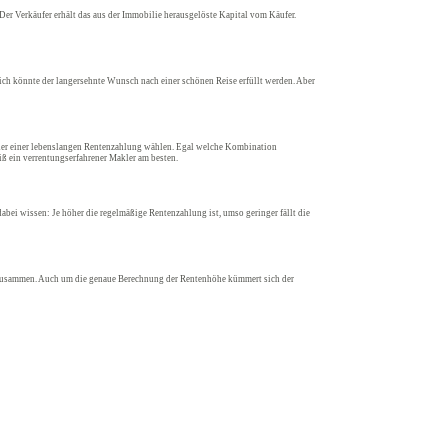
er Verkäufer erhält das aus der Immobilie herausgelöste Kapital vom Käufer.
lich könnte der langersehnte Wunsch nach einer schönen Reise erfüllt werden. Aber
oder einer lebenslangen Rentenzahlung wählen. Egal welche Kombination
iß ein verrentungserfahrener Makler am besten.
bei wissen: Je höher die regelmäßige Rentenzahlung ist, umso geringer fällt die
er zusammen. Auch um die genaue Berechnung der Rentenhöhe kümmert sich der