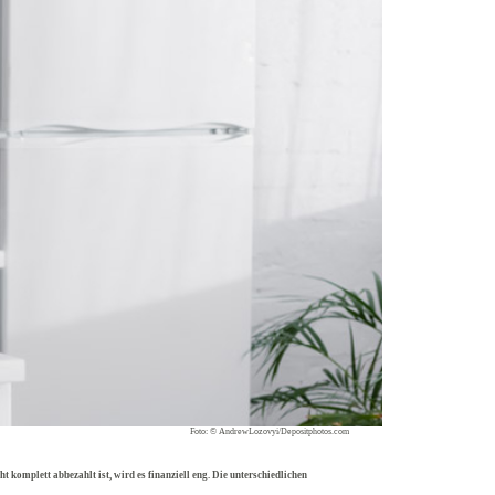
Foto: © AndrewLozovyi/Depositphotos.com
komplett abbezahlt ist, wird es finanziell eng. Die unterschiedlichen