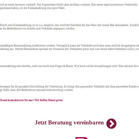
iel an einen Investor verkauft. Der Eigentümer bleibt aber im Haus wohnen. Das nennt man kostenloses Wohnrecht. D
pielraum haben, ist die Einmalzahlung eine gute Wahl.
 Durch eine Einmalzahlung ist es u.a. möglich, das restliche Darlehen für das Haus mit einem Mal abzuzahlen. Zusätz
t an die Bedürfnisse von Käufer und Verkäufer angepasst werden.
lmäßigen Rentenzahlung kombiniert werden. Vertraglich kann der Verkäufer zwischen einer zeitlich festgelegten 
zahlung aus. Welche Rentenform optimal zur Situation des Verkäufers passt und was dieser dabei bedenken sollte, we
entenzahlung entschieden, steht nur noch eine Frage im Raum. Wie hoch sollen Auszahlungen sein? Das müssen Sie da
ten Lösungen für die gesamte Abwicklung der Verrentung. Er bringt den passenden Verkäufer mit dem passenden Käuf
 dafür, dass alle Bedürfnisse optimal berücksichtigt werden.
Dann kontaktieren Sie uns! Wir helfen Ihnen gerne.
Jetzt Beratung vereinbaren