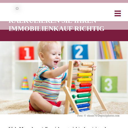
WAS KANN ICH MIR LEISTEN? SO
KALKULIEREN SIE IHREN
IMMOBILIENKAUF RICHTIG
Foto: © oksun70/Depositphotos.com