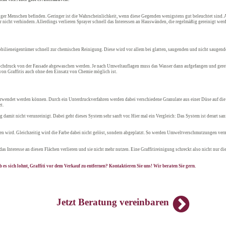
niger Menschen befinden. Geringer ist die Wahrscheinlichkeit, wenn diese Gegenden wenigstens gut beleuchtet sind.
nicht verhindern. Allerdings verlieren Sprayer schnell das Interessen an Hauswänden, die regelmäßig gereinigt wer
obilieneigentümer schnell zur chemischen Reinigung. Diese wird vor allem bei glatten, saugenden und nicht saugend
Hochdruck von der Fassade abgewaschen werden. Je nach Umweltauflagen muss das Wasser dann aufgefangen und gerei
 von Graffitis auch ohne den Einsatz von Chemie möglich ist.
verwendet werden können. Durch ein Unterdruckverfahren werden dabei verschiedene Granulate aus einer Düse auf die
t.
damit nicht verunreinigt. Dabei geht dieses System sehr sanft vor. Hier mal ein Vergleich: Das System ist derart s
ragen wird. Gleichzeitig wird die Farbe dabei nicht gelöst, sondern abgeplatzt. So werden Umweltverschmutzungen ve
as Interesse an diesen Flächen verlieren und sie nicht mehr nutzen. Eine Graffitireinigung schreckt also nicht nur di
 es sich lohnt, Graffiti vor dem Verkauf zu entfernen? Kontaktieren Sie uns! Wir beraten Sie gern.
Jetzt Beratung vereinbaren