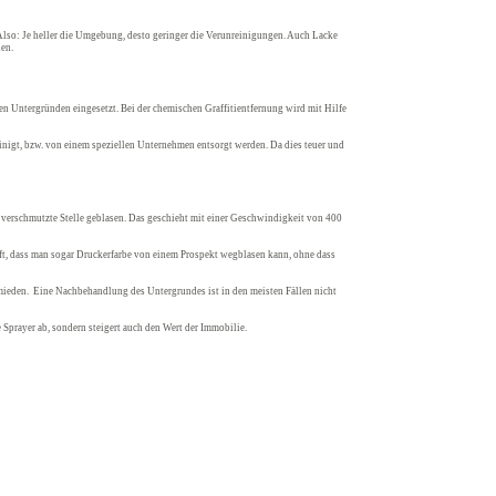
 Also: Je heller die Umgebung, desto geringer die Verunreinigungen. Auch Lacke
den.
en Untergründen eingesetzt. Bei der chemischen Graffitientfernung wird mit Hilfe
nigt, bzw. von einem speziellen Unternehmen entsorgt werden. Da dies teuer und
 verschmutzte Stelle geblasen. Das geschieht mit einer Geschwindigkeit von 400
anft, dass man sogar Druckerfarbe von einem Prospekt wegblasen kann, ohne dass
rmieden. Eine Nachbehandlung des Untergrundes ist in den meisten Fällen nicht
e Sprayer ab, sondern steigert auch den Wert der Immobilie.