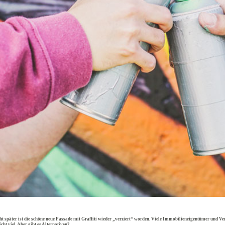
t später ist die schöne neue Fassade mit Graffiti wieder „verziert“ worden. Viele Immobilieneigentümer und Verw
t viel. Aber gibt es Alternativen?