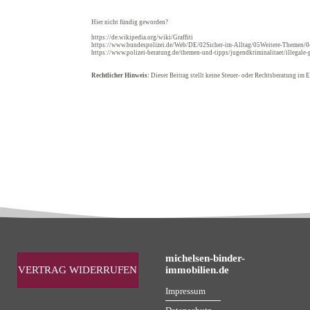
Hier nicht fündig geworden?
https://de.wikipedia.org/wiki/Graffiti
https://www.bundespolizei.de/Web/DE/02Sicher-im-Alltag/05Weitere-Themen/04
https://www.polizei-beratung.de/themen-und-tipps/jugendkriminalitaet/illegale-
Rechtlicher Hinweis:
Dieser Beitrag stellt keine Steuer- oder Rechtsberatung im E
michelsen-binder-
VERTRAG WIDERRUFEN
immobilien.de
Impressum