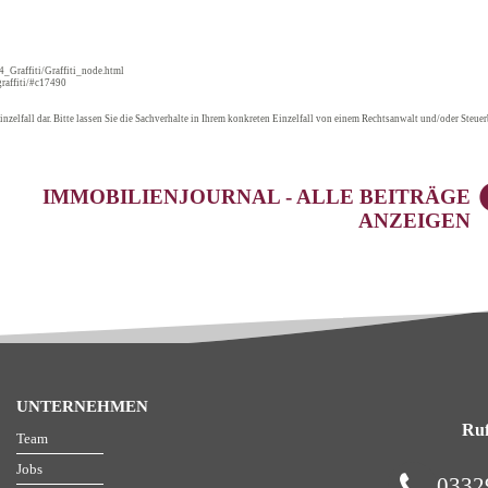
_Graffiti/Graffiti_node.html
graffiti/#c17490
inzelfall dar. Bitte lassen Sie die Sachverhalte in Ihrem konkreten Einzelfall von einem Rechtsanwalt und/oder Steuerb
IMMOBILIENJOURNAL - ALLE BEITRÄGE
ANZEIGEN
UNTERNEHMEN
Ruf
Team
Jobs
0332