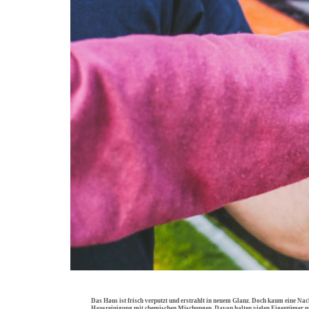
Das Haus ist frisch verputzt und erstrahlt in neuem Glanz. Doch kaum eine Nach
Hausreinigung mit chemischen Mischungen. Davon halten vielen Eigentümer nich