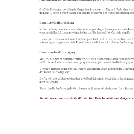
Graffitis findet man vor allem in Gegenden, in denen sich Tag und Nacht eher we
und Anti-Graffiti-Schutz-Farben können das besprayen der Wände erschweren, aber 
Chemische Graffitireinigung
Sollte die Spraydose aber nun doch einmal zugeschlagen haben, greifen viele Imm
eines speziellen Lösungsmittelgemisches das Bindemittel des Graffitis angelöst.
Dieses quillt dann an und kann hinterher ganz leicht mit Hilfe von Heißwasser-
aufwendig ist, fragen sich viele Eigentümer natürlich zurecht, ob eine Entfernung
Chemielose Graffitireinigung
Mittlerweile gibt es neuartige Verfahren, welche bei der chemielosen Reinigung 
km/h. Dadurch wird die Verunreinigung von der eigentlichen Oberfläche abgeplatz
Die dabei freiwerdenden Partikel werden gleichzeitig abgesaugt und die Umgebung 
das Papier beschädigt wird.
Der Vorteil dieser Methode ist, dass die Oberfläche nicht beschädigt oder abget
mehr notwendig.
Eine schnelle Entfernung de Verschmutzung führt mittelfristig dazu, dass Sprayer d
Sie möchten wissen, wie sehr Graffiti den Wert Ihrer Immobilie mindert, oder ob