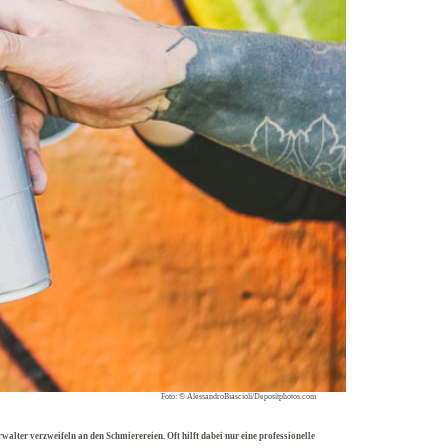
Foto: © AlessandroBiascioli/Depositphotos.com
alter verzweifeln an den Schmierereien. Oft hilft dabei nur eine professionelle